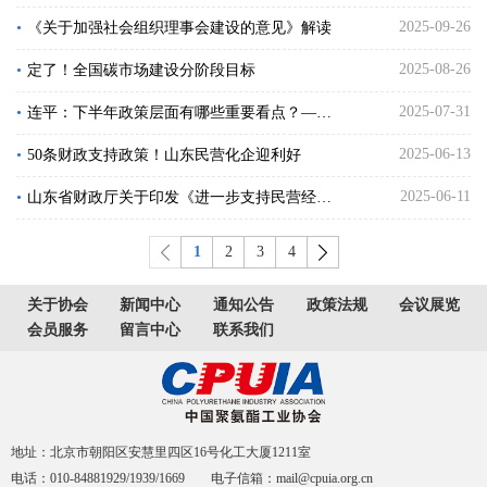
2025-09-26
•
《关于加强社会组织理事会建设的意见》解读
2025-08-26
•
定了！全国碳市场建设分阶段目标
2025-07-31
•
连平：下半年政策层面有哪些重要看点？——中央政治局会议释放八大政策信号
2025-06-13
•
50条财政支持政策！山东民营化企迎利好
2025-06-11
•
山东省财政厅关于印发《进一步支持民营经济高质量发展若干财政政策》的通知
1
2
3
4
关于协会
新闻中心
通知公告
政策法规
会议展览
会员服务
留言中心
联系我们
地址：北京市朝阳区安慧里四区16号化工大厦1211室
电话：010-84881929/1939/1669 电子信箱：mail@cpuia.org.cn