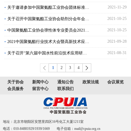
2021-11-29
•
关于邀请参加中国聚氨酯工业协会团体标准 《建筑用聚异氰脲酸酯》编写的邀请函
2021-10-25
•
关于召开中国聚氨酯工业协会助剂分会年会 暨第二届聚氨酯助剂技术研讨会的通知
2021-10-25
•
中国聚氨酯工业协会弹性体专业委员会2021年年会暨聚氨酯弹性体技术研讨会通知
2021-09-28
•
2021中国聚氨酯行业技术大会暨高新技术应用论坛
2021-08-31
•
关于召开“第六届中国水性前沿技术应用研讨会 暨第一届水性技术青年科技论文竞赛”的通知
1
2
3
4
关于协会
新闻中心
通知公告
政策法规
会议展览
会员服务
留言中心
联系我们
地址：北京市朝阳区安慧里四区16号化工大厦1211室
电话：010-84881929/1939/1669 电子信箱：mail@cpuia.org.cn